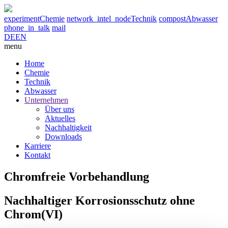
experiment
Chemie
network_intel_node
Technik
compost
Abwasser
phone_in_talk
mail
DE
EN
menu
Home
Chemie
Technik
Abwasser
Unternehmen
Über uns
Aktuelles
Nachhaltigkeit
Downloads
Karriere
Kontakt
Chromfreie Vorbehandlung
Nachhaltiger Korrosionsschutz ohne
Chrom(VI)