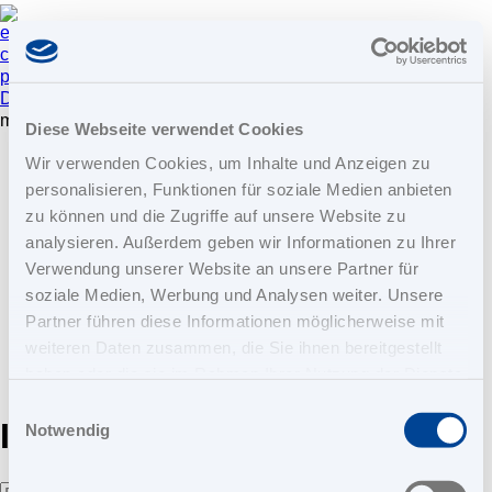
experiment
Chemie
network_intel_node
Technik
compost
Abwasser
phone_in_talk
mail
DE
EN
menu
Diese Webseite verwendet Cookies
Home
Wir verwenden Cookies, um Inhalte und Anzeigen zu
Chemie
personalisieren, Funktionen für soziale Medien anbieten
Technik
zu können und die Zugriffe auf unsere Website zu
Abwasser
analysieren. Außerdem geben wir Informationen zu Ihrer
Unternehmen
Verwendung unserer Website an unsere Partner für
Über uns
Aktuelles
soziale Medien, Werbung und Analysen weiter. Unsere
Nachhaltigkeit
Partner führen diese Informationen möglicherweise mit
Downloads
weiteren Daten zusammen, die Sie ihnen bereitgestellt
Karriere
haben oder die sie im Rahmen Ihrer Nutzung der Dienste
Kontakt
gesammelt haben. Sie geben Einwilligung zu unseren
Einwilligungsauswahl
Intern
Cookies, wenn Sie unsere Webseite weiterhin nutzen.
Notwendig
Hier finden Sie unser
Impressum
und unsere
Datenschutzerklärung
.