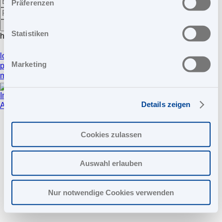
Präferenzen
Statistiken
home
NABU-Oberflächentechnik GmbH
location_on
Werksweg 2 92551 Stulln
Marketing
phone_in_talk
+49 9435 300650
mail
office@nabu-stulln.de
Intern
Impressum
Datenschutz
Cookies
Validierung
Details zeigen
Analysenbericht
Cookies zulassen
Auswahl erlauben
Nur notwendige Cookies verwenden